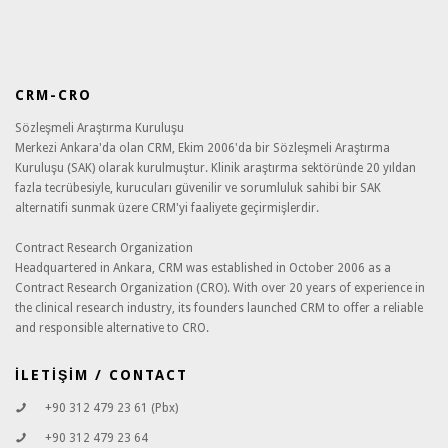
CRM-CRO
Sözleşmeli Araştırma Kuruluşu
Merkezi Ankara'da olan CRM, Ekim 2006'da bir Sözleşmeli Araştırma
Kuruluşu (SAK) olarak kurulmuştur. Klinik araştırma sektöründe 20 yıldan
fazla tecrübesiyle, kurucuları güvenilir ve sorumluluk sahibi bir SAK
alternatifi sunmak üzere CRM'yi faaliyete geçirmişlerdir.
Contract Research Organization
Headquartered in Ankara, CRM was established in October 2006 as a
Contract Research Organization (CRO). With over 20 years of experience in
the clinical research industry, its founders launched CRM to offer a reliable
and responsible alternative to CRO.
İLETİŞİM / CONTACT
+90 312 479 23 61 (Pbx)
+90 312 479 23 64