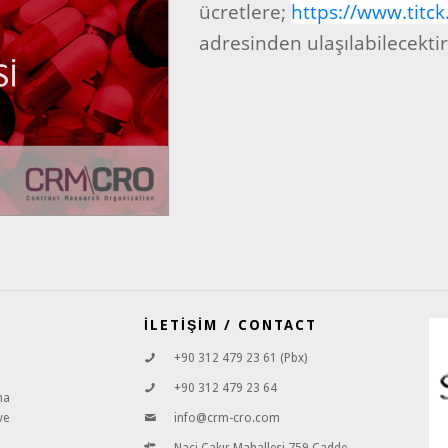
ücretlere;
https://www.titc
adresinden ulaşılabilecektir
İLETİŞİM / CONTACT
+90 312 479 23 61 (Pbx)
+90 312 479 23 64
ma
ve
info@crm-cro.com