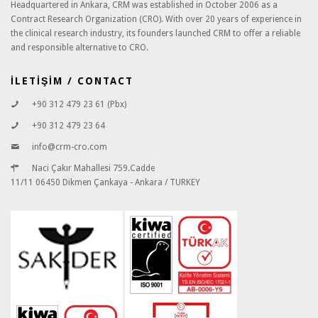
Headquartered in Ankara, CRM was established in October 2006 as a
Contract Research Organization (CRO). With over 20 years of experience in
the clinical research industry, its founders launched CRM to offer a reliable
and responsible alternative to CRO.
İLETİŞİM / CONTACT
+90 312 479 23 61 (Pbx)
+90 312 479 23 64
info@crm-cro.com
Naci Çakır Mahallesi 759.Cadde
11/11 06450 Dikmen Çankaya - Ankara / TURKEY