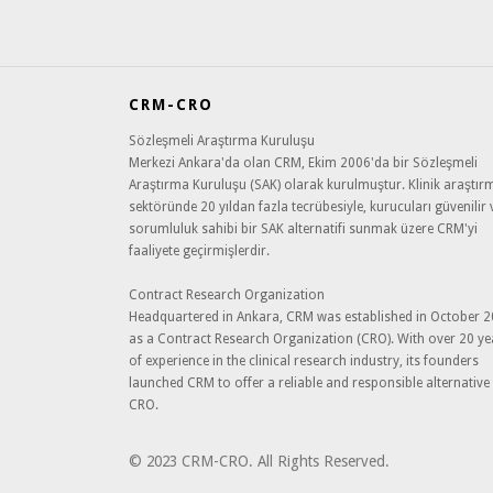
CRM-CRO
Sözleşmeli Araştırma Kuruluşu
Merkezi Ankara'da olan CRM, Ekim 2006'da bir Sözleşmeli
Araştırma Kuruluşu (SAK) olarak kurulmuştur. Klinik araştır
sektöründe 20 yıldan fazla tecrübesiyle, kurucuları güvenilir 
sorumluluk sahibi bir SAK alternatifi sunmak üzere CRM'yi
faaliyete geçirmişlerdir.
Contract Research Organization
Headquartered in Ankara, CRM was established in October 
as a Contract Research Organization (CRO). With over 20 ye
of experience in the clinical research industry, its founders
launched CRM to offer a reliable and responsible alternative
CRO.
© 2023 CRM-CRO. All Rights Reserved.