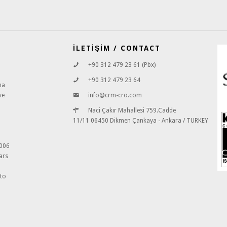
İLETİŞİM / CONTACT
+90 312 479 23 61 (Pbx)
+90 312 479 23 64
ma
ve
info@crm-cro.com
Naci Çakır Mahallesi 759.Cadde
11/11 06450 Dikmen Çankaya - Ankara / TURKEY
2006
ars
 to