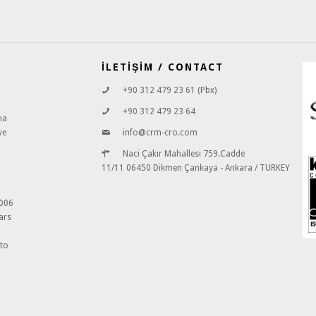
İLETİŞİM / CONTACT
+90 312 479 23 61 (Pbx)
+90 312 479 23 64
ma
ve
info@crm-cro.com
Naci Çakır Mahallesi 759.Cadde
11/11 06450 Dikmen Çankaya - Ankara / TURKEY
2006
ars
 to