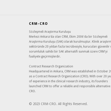
CRM-CRO
Sözleşmeli Araştırma Kuruluşu
Merkezi Ankara'da olan CRM, Ekim 2006'da bir Sözleşmeli
Araştırma Kuruluşu (SAK) olarak kurulmuştur. Klinik araştır
sektöründe 20 yıldan fazla tecrübesiyle, kurucuları güvenilir 
sorumluluk sahibi bir SAK alternatifi sunmak üzere CRM'yi
faaliyete geçirmişlerdir.
Contract Research Organization
Headquartered in Ankara, CRM was established in October 
as a Contract Research Organization (CRO). With over 20 ye
of experience in the clinical research industry, its founders
launched CRM to offer a reliable and responsible alternative
CRO.
© 2023 CRM-CRO. All Rights Reserved.