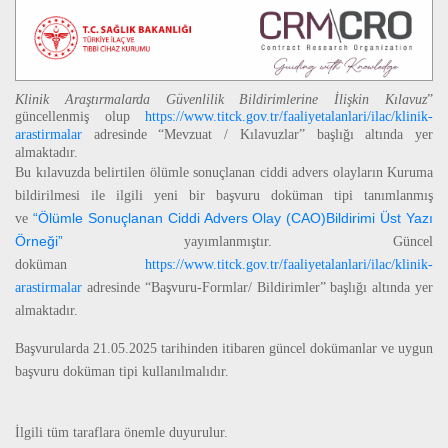
Klinik Araştırmalarda Güvenlilik Bildirimlerine İlişkin Kılavuz
”
g
üncellenmiş olup
https://www.titck.gov.tr/faaliyetalanlari/ilac/klinik-
arastirmalar
adresinde
“Mevzuat / Kılavuzlar”
başlığı altında yer
almaktadır.
Bu kılavuzda belirtilen ölümle sonuçlanan ciddi advers olayların Kuruma
bildirilmesi ile ilgili yeni bir başvuru doküman tipi tanımlanmış
“Ölümle Sonuçlanan Ciddi Advers Olay (CAO)Bildirimi Üst Yazı
ve
Örneği”
yayımlanmıştır. Güncel
doküman
https://www.titck.gov.tr/faaliyetalanlari/ilac/klinik-
arastirmalar
adresinde “Başvuru-Formlar/ Bildirimler” başlığı altında yer
almaktadır.
Başvurularda 21.05.2025 tarihinden itibaren güncel dokümanlar ve uygun
başvuru doküman tipi kullanılmalıdır.
İlgili tüm taraflara önemle duyurulur.