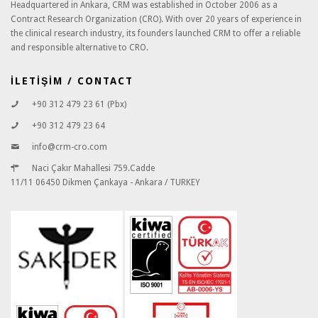
Headquartered in Ankara, CRM was established in October 2006 as a
Contract Research Organization (CRO). With over 20 years of experience in
the clinical research industry, its founders launched CRM to offer a reliable
and responsible alternative to CRO.
İLETİŞİM / CONTACT
+90 312 479 23 61 (Pbx)
+90 312 479 23 64
info@crm-cro.com
Naci Çakır Mahallesi 759.Cadde
11/11 06450 Dikmen Çankaya - Ankara / TURKEY