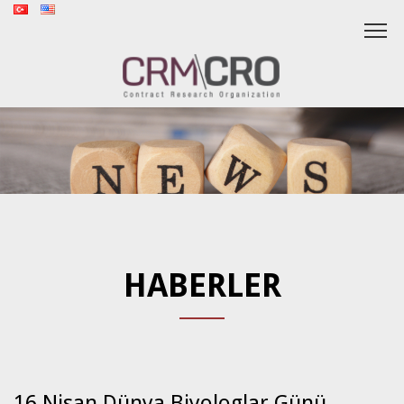
HABERLER
16 Nisan Dünya Biyologlar Günü