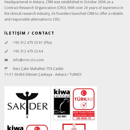
Headquartered in Ankara, CRM was established in October 2006 as a
Contract Research Organization (CRO). With over 20 years of experience in
the clinical research industry, its founders launched CRM to offer a reliable
and responsible alternative to CRO.
İLETİŞİM / CONTACT
+90 312 479 23 61 (Pbx)
+90 312 479 23 64
info@crm-cro.com
Naci Çakır Mahallesi 759.Cadde
11/11 06450 Dikmen Çankaya - Ankara / TURKEY