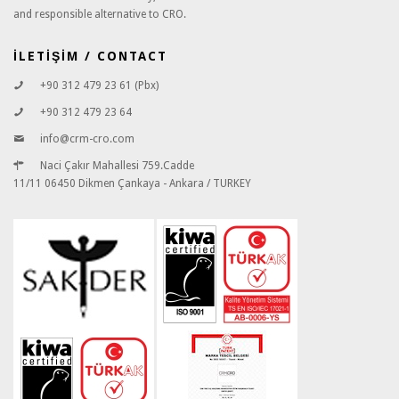
and responsible alternative to CRO.
İLETİŞİM / CONTACT
+90 312 479 23 61 (Pbx)
+90 312 479 23 64
info@crm-cro.com
Naci Çakır Mahallesi 759.Cadde
11/11 06450 Dikmen Çankaya - Ankara / TURKEY