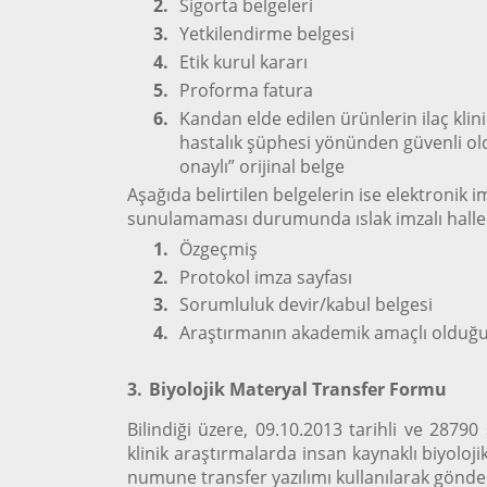
2.
Sigorta belgeleri
3.
Yetkilendirme belgesi
4.
Etik kurul kararı
5.
Proforma fatura
6.
Kandan elde edilen ürünlerin ilaç klini
hastalık şüphesi yönünden güvenli old
onaylı” orijinal belge
Aşağıda belirtilen belgelerin ise elektronik
sunulamaması durumunda ıslak imzalı halleri 
1.
Özgeçmiş
2.
Protokol imza sayfası
3.
Sorumluluk devir/kabul belgesi
4.
Araştırmanın akademik amaçlı olduğu
3.
Biyolojik Materyal Transfer Formu
Bilindiği üzere, 09.10.2013 tarihli ve 287
klinik araştırmalarda insan kaynaklı biyolojik
numune transfer yazılımı kullanılarak gönde