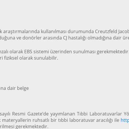
k araştırmalarında kullanılması durumunda Creutzfeld Jacob (CJ
uğuna ve donörler arasında CJ hastalığı olmadığına dair üreti
 imzalı olarak EBS sistemi üzerinden sunulması gerekmektedir.
fiziksel olarak sunulabilir.
na dair belge
90 sayılı Resmi Gazete’de yayımlanan Tıbbi Laboratuvarlar
 materyallerin ruhsatlı bir tıbbi laboratuvar aracılığı ile
htt
rilmesi gerekmektedir.