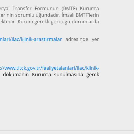
Materyal Transfer Formunun (BMTF) Kurum’a
lerinin sorumluluğundadır. İmzalı BMTF’lerin
kmektedir. Kurum gerekli gördüğü durumlarda
nlari/ilac/klinik-arastirmalar
adresinde yer
://www.titck.gov.tr/faaliyetalanlari/ilac/klinik-
 bu dokümanın Kurum’a sunulmasına
gerek