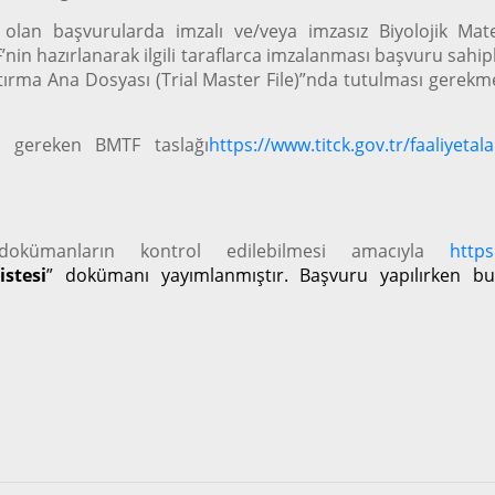
ak olan başvurularda imzalı ve/veya imzasız Biyolojik 
nin hazırlanarak ilgili taraflarca imzalanması başvuru sahip
aştırma Ana Dosyası (Trial Master File)”nda tutulması gere
sı gereken BMTF taslağı
https://www.titck.gov.tr/faaliyetala
okümanların kontrol edilebilmesi amacıyla
https
istesi
” dokümanı yayımlanmıştır. Başvuru yapılırken