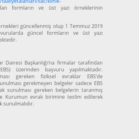
faaliyetalanlari/ilac/klinik-
an formların ve üst yazı örneklerinin
 örnekleri güncellenmiş olup 1 Temmuz 2019
aşvurularda güncel formların ve üst yazı
ektedir.
ar Dairesi Başkanlığı’na firmalar tarafından
(EBS) üzerinden başvuru yapılmaktadır.
ası gereken fiziksel evraklar EBS’de
ak sunulması gerekmeyen belgeler sadece EBS
arak sunulması gereken belgelerin taranmış
 ise Kurumun evrak birimine teslim edilerek
k sunulmalıdır.