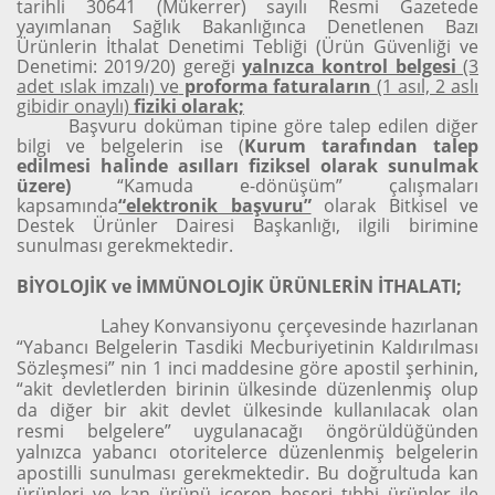
tarihli 30641 (Mükerrer) sayılı Resmi Gazetede
yayımlanan Sağlık Bakanlığınca Denetlenen Bazı
Ürünlerin İthalat Denetimi Tebliği (Ürün Güvenliği ve
Denetimi: 2019/20) gereği
yalnızca kontrol belgesi
(3
adet ıslak imzalı)
ve
proforma faturaların
(1 asıl, 2 aslı
gibidir onaylı)
fiziki
olarak;
Başvuru doküman tipine göre talep edilen diğer
bilgi ve belgelerin ise (
Kurum tarafından talep
edilmesi halinde asılları fiziksel olarak sunulmak
üzere)
“Kamuda e-dönüşüm”
çalışmaları
kapsamında
“elektronik başvuru”
olarak Bitkisel ve
Destek Ürünler Dairesi Başkanlığı, ilgili birimine
sunulması gerekmektedir.
BİYOLOJİK ve İMMÜNOLOJİK ÜRÜNLERİN İTHALATI;
Lahey Konvansiyonu çerçevesinde hazırlanan
“Yabancı Belgelerin Tasdiki Mecburiyetinin Kaldırılması
Sözleşmesi” nin 1 inci maddesine göre apostil şerhinin,
“akit devletlerden birinin ülkesinde düzenlenmiş olup
da diğer bir akit devlet ülkesinde kullanılacak olan
resmi belgelere” uygulanacağı öngörüldüğünden
yalnızca yabancı otoritelerce düzenlenmiş belgelerin
apostilli sunulması gerekmektedir. Bu doğrultuda kan
ürünleri ve kan ürünü içeren beşeri tıbbi ürünler ile