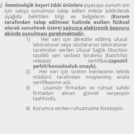
)
İmmünolojik beşeri tıbbi ürünlere
piyasaya sunum izni
için satışa sunulması talep edilen miktar bildirilerek
aşağıda belirtilen bilgi ve belgelerin
(Kurum
tarafından talep edilmesi halinde asılları fiziksel
olarak sunulmak üzere)
yalnızca elektronik başvuru
ekinde sunulması gerekmektedir.
1)
Her seri için akredite edilmiş ulusal
laboratuvar veya uluslararası laboratuvar
tarafından verilen Ulusal Sağlık Otoritesi
tasdikli seri serbest bırakma (batch/lot
release) sertifikası
(apostil
şerhli/konsolosluk onaylı).
2)
Her seri için üretim merkezinin teknik
müdürü tarafından onaylanmış analiz
sertifikasının aslı.
3)
Lisansör firmadan ve ruhsat sahibi
firmadan alınan güncel varyasyon
taahhüdü,
4)
Kurumca verilen ruhsatname fotokopisi.