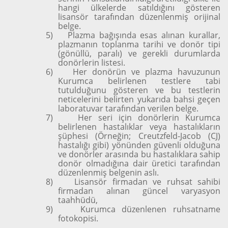
hangi ülkelerde satıldığını gösteren
lisansör tarafından düzenlenmiş orijinal
belge.
5)
Plazma bağışında esas alınan kurallar,
plazmanın toplanma tarihi ve donör tipi
(gönüllü, paralı) ve gerekli durumlarda
donörlerin listesi.
6)
Her donörün ve plazma havuzunun
Kurumca belirlenen testlere tabi
tutulduğunu gösteren ve bu testlerin
neticelerini belirten yukarıda bahsi geçen
laboratuvar tarafından verilen belge.
7)
Her seri için donörlerin Kurumca
belirlenen hastalıklar veya hastalıkların
şüphesi (Örneğin; Creutzfeld-Jacob (CJ)
hastalığı gibi) yönünden güvenli olduğuna
ve donörler arasında bu hastalıklara sahip
donör olmadığına dair üretici tarafından
düzenlenmiş belgenin aslı.
8)
Lisansör firmadan ve ruhsat sahibi
firmadan alınan güncel varyasyon
taahhüdü,
9)
Kurumca düzenlenen ruhsatname
fotokopisi.