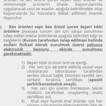
immünolojik ürünlerin ithalat başvurularında
uygulanacak usul ve esaslar aşağıda belirtilmekte olup
başvurularda bu hususlara dikkat edilmesi önemle
duyurulur.
)
Kan ürünleri veya kan ürünü içeren beşeri tıbbi
ürünlere
piyasaya sunum izni için satışa sunulması
talep edilen miktar bildirilerek aşağıda belirtilen bilgi ve
belgelerin
(Kurum tarafından talep edilmesi halinde
asılları fiziksel olarak sunulmak üzere)
yalnızca
elektronik başvuru ekinde sunulması
gerekmektedir.
1)
Beşeri tıbbi ürünün ismi ve içeriği.
2)
Her seri için akredite edilmiş ulusal veya
uluslararası laboratuvar tarafından
verilen Ulusal Sağlık Otoritesi tasdikli seri
serbest bırakma sertifikası (
apostil
şerhli/konsolosluk onaylı
).
3)
Her seri için üretim merkezinin teknik
müdürü tarafından onaylanmış analiz
sertifikası aslı.
4)
İthal veya lisanslı imal ürünler için her
serinin ruhsatlandırıldığı/üretildiği ülke ile