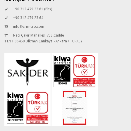
+90 312 479 23 61 (Pbx)
+90 312 479 23 64
info@crm-cro.com
Naci Çakır Mahallesi 759.Cadde
11/11 06450 Dikmen Çankaya - Ankara / TURKEY