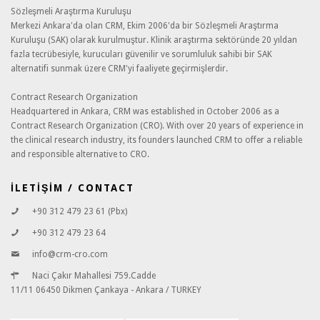
Sözleşmeli Araştırma Kuruluşu
Merkezi Ankara'da olan CRM, Ekim 2006'da bir Sözleşmeli Araştırma
Kuruluşu (SAK) olarak kurulmuştur. Klinik araştırma sektöründe 20 yıldan
fazla tecrübesiyle, kurucuları güvenilir ve sorumluluk sahibi bir SAK
alternatifi sunmak üzere CRM'yi faaliyete geçirmişlerdir.
Contract Research Organization
Headquartered in Ankara, CRM was established in October 2006 as a
Contract Research Organization (CRO). With over 20 years of experience in
the clinical research industry, its founders launched CRM to offer a reliable
and responsible alternative to CRO.
İLETİŞİM / CONTACT
+90 312 479 23 61 (Pbx)
+90 312 479 23 64
info@crm-cro.com
Naci Çakır Mahallesi 759.Cadde
11/11 06450 Dikmen Çankaya - Ankara / TURKEY