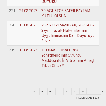
DUYURU
221
29.08.2023
30 AĞUSTOS ZAFER BAYRAMI
KUTLU OLSUN
220
15.08.2023
2023/KK-1 Sayılı (AB) 2023/607
Sayılı Tüzük Hükümlerinin
Uygulanmasına Dair Duyuruyu
Reviz
219
15.08.2023
TCOKKA - Tıbbi Cihaz
Yönetmeliğinin 59’uncu
Maddesi ile İn Vitro Tanı Amaçlı
Tıbbi Cihaz Y
1
2
3
4
5
6
7
8
9
10
11
12
HABER SAYISI: 333