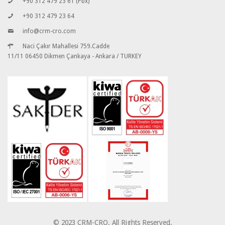
+90 312 479 23 61 (Pbx)
+90 312 479 23 64
info@crm-cro.com
Naci Çakır Mahallesi 759.Cadde
11/11 06450 Dikmen Çankaya - Ankara / TURKEY
© 2023 CRM-CRO. All Rights Reserved.