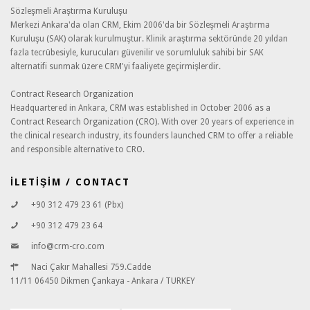
Sözleşmeli Araştırma Kuruluşu
Merkezi Ankara'da olan CRM, Ekim 2006'da bir Sözleşmeli Araştırma
Kuruluşu (SAK) olarak kurulmuştur. Klinik araştırma sektöründe 20 yıldan
fazla tecrübesiyle, kurucuları güvenilir ve sorumluluk sahibi bir SAK
alternatifi sunmak üzere CRM'yi faaliyete geçirmişlerdir.
Contract Research Organization
Headquartered in Ankara, CRM was established in October 2006 as a
Contract Research Organization (CRO). With over 20 years of experience in
the clinical research industry, its founders launched CRM to offer a reliable
and responsible alternative to CRO.
İLETİŞİM / CONTACT
+90 312 479 23 61 (Pbx)
+90 312 479 23 64
info@crm-cro.com
Naci Çakır Mahallesi 759.Cadde
11/11 06450 Dikmen Çankaya - Ankara / TURKEY