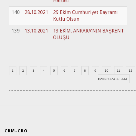
Haftası
140
28.10.2021
29 Ekim Cumhuriyet Bayramı
Kutlu Olsun
139
13.10.2021
13 EKİM, ANKARA'NIN BAŞKENT
OLUŞU
1
2
3
4
5
6
7
8
9
10
11
12
HABER SAYISI: 333
CRM-CRO