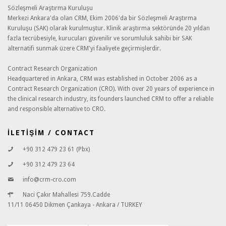
Sözleşmeli Araştırma Kuruluşu
Merkezi Ankara'da olan CRM, Ekim 2006'da bir Sözleşmeli Araştırma
Kuruluşu (SAK) olarak kurulmuştur. Klinik araştırma sektöründe 20 yıldan
fazla tecrübesiyle, kurucuları güvenilir ve sorumluluk sahibi bir SAK
alternatifi sunmak üzere CRM'yi faaliyete geçirmişlerdir.
Contract Research Organization
Headquartered in Ankara, CRM was established in October 2006 as a
Contract Research Organization (CRO). With over 20 years of experience in
the clinical research industry, its founders launched CRM to offer a reliable
and responsible alternative to CRO.
İLETİŞİM / CONTACT
+90 312 479 23 61 (Pbx)
+90 312 479 23 64
info@crm-cro.com
Naci Çakır Mahallesi 759.Cadde
11/11 06450 Dikmen Çankaya - Ankara / TURKEY