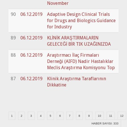
November
90
06.12.2019
Adaptive Design Clinical Trials
for Drugs and Biologics Guidance
for Industry
89
06.12.2019
KLİNİK ARAŞTIRMALARIN
GELECEĞİ BİR TIK UZAĞINIZDA
88
06.12.2019
Araştırmacı İlaç Firmaları
Derneği (AIFD) Nadir Hastalıklar
Meclis Araştırma Komisyonu Top
87
06.12.2019
Klinik Araştırma Taraflarının
Dikkatine
1
2
3
4
5
6
7
8
9
10
11
12
HABER SAYISI: 333