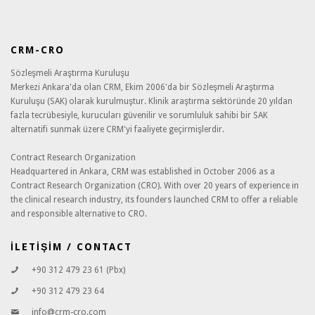
CRM-CRO
Sözleşmeli Araştırma Kuruluşu
Merkezi Ankara'da olan CRM, Ekim 2006'da bir Sözleşmeli Araştırma
Kuruluşu (SAK) olarak kurulmuştur. Klinik araştırma sektöründe 20 yıldan
fazla tecrübesiyle, kurucuları güvenilir ve sorumluluk sahibi bir SAK
alternatifi sunmak üzere CRM'yi faaliyete geçirmişlerdir.
Contract Research Organization
Headquartered in Ankara, CRM was established in October 2006 as a
Contract Research Organization (CRO). With over 20 years of experience in
the clinical research industry, its founders launched CRM to offer a reliable
and responsible alternative to CRO.
İLETİŞİM / CONTACT
+90 312 479 23 61 (Pbx)
+90 312 479 23 64
info@crm-cro.com