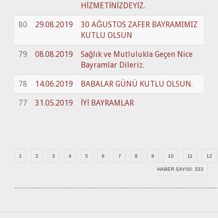
HİZMETİNİZDEYİZ.
80
29.08.2019
30 AĞUSTOS ZAFER BAYRAMIMIZ
KUTLU OLSUN
79
08.08.2019
Sağlık ve Mutlulukla Geçen Nice
Bayramlar Dileriz.
78
14.06.2019
BABALAR GÜNÜ KUTLU OLSUN.
77
31.05.2019
İYİ BAYRAMLAR
1
2
3
4
5
6
7
8
9
10
11
12
HABER SAYISI: 333