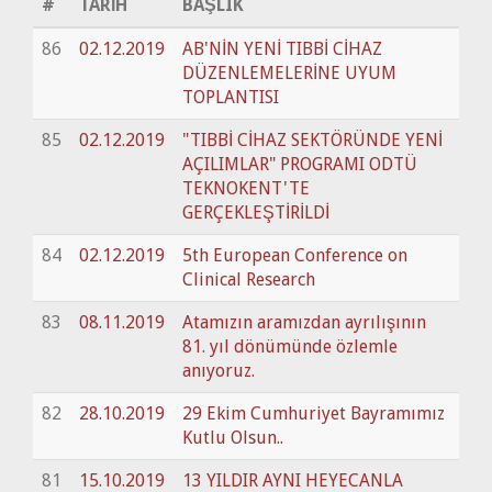
#
TARİH
BAŞLIK
86
02.12.2019
AB'NİN YENİ TIBBİ CİHAZ
DÜZENLEMELERİNE UYUM
TOPLANTISI
85
02.12.2019
"TIBBİ CİHAZ SEKTÖRÜNDE YENİ
AÇILIMLAR" PROGRAMI ODTÜ
TEKNOKENT'TE
GERÇEKLEŞTİRİLDİ
84
02.12.2019
5th European Conference on
Clinical Research
83
08.11.2019
Atamızın aramızdan ayrılışının
81. yıl dönümünde özlemle
anıyoruz.
82
28.10.2019
29 Ekim Cumhuriyet Bayramımız
Kutlu Olsun..
81
15.10.2019
13 YILDIR AYNI HEYECANLA