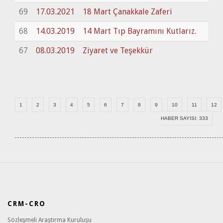
69
17.03.2021
18 Mart Çanakkale Zaferi
68
14.03.2019
14 Mart Tıp Bayramını Kutlarız.
67
08.03.2019
Ziyaret ve Teşekkür
1
2
3
4
5
6
7
8
9
10
11
12
HABER SAYISI: 333
CRM-CRO
Sözleşmeli Araştırma Kuruluşu