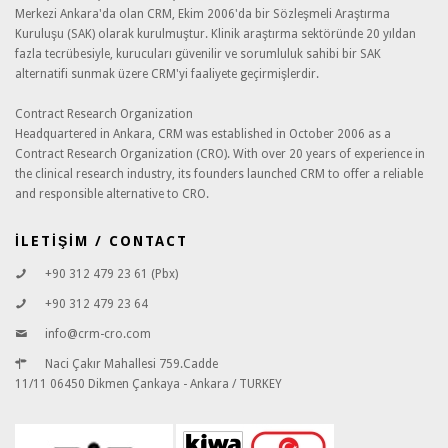
Merkezi Ankara'da olan CRM, Ekim 2006'da bir Sözleşmeli Araştırma
Kuruluşu (SAK) olarak kurulmuştur. Klinik araştırma sektöründe 20 yıldan
fazla tecrübesiyle, kurucuları güvenilir ve sorumluluk sahibi bir SAK
alternatifi sunmak üzere CRM'yi faaliyete geçirmişlerdir.
Contract Research Organization
Headquartered in Ankara, CRM was established in October 2006 as a
Contract Research Organization (CRO). With over 20 years of experience in
the clinical research industry, its founders launched CRM to offer a reliable
and responsible alternative to CRO.
İLETİŞİM / CONTACT
+90 312 479 23 61 (Pbx)
+90 312 479 23 64
info@crm-cro.com
Naci Çakır Mahallesi 759.Cadde
11/11 06450 Dikmen Çankaya - Ankara / TURKEY