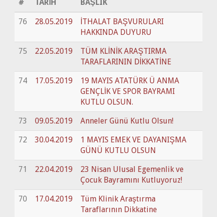
#
TARİH
BAŞLIK
76
28.05.2019
İTHALAT BAŞVURULARI
HAKKINDA DUYURU
75
22.05.2019
TÜM KLİNİK ARAŞTIRMA
TARAFLARININ DİKKATİNE
74
17.05.2019
19 MAYIS ATATÜRK Ü ANMA
GENÇLİK VE SPOR BAYRAMI
KUTLU OLSUN.
73
09.05.2019
Anneler Günü Kutlu Olsun!
72
30.04.2019
1 MAYIS EMEK VE DAYANIŞMA
GÜNÜ KUTLU OLSUN
71
22.04.2019
23 Nisan Ulusal Egemenlik ve
Çocuk Bayramını Kutluyoruz!
70
17.04.2019
Tüm Klinik Araştırma
Taraflarının Dikkatine