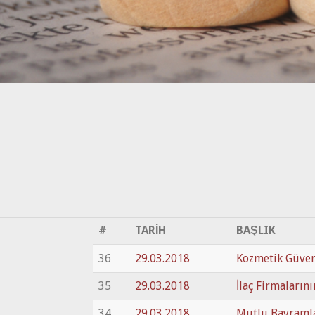
#
TARİH
BAŞLIK
36
29.03.2018
Kozmetik Güvenl
35
29.03.2018
İlaç Firmaların
34
29.03.2018
Mutlu Bayraml