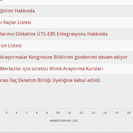
ğitimi Hakkında
 İlaçlar Listesi
larının Dikkatine ÜTS-EBS Entegrasyonu Hakkında
rün Listesi
k Araştırmalar Kongresine Bildirimi gönderimi devam ediyor
 Merkezler için ücretsiz Klinik Araştırma Kursları
rası İlaç Denetim Birliği Üyeliğine kabul edildi.
5
6
7
8
9
10
11
12
13
14
15
16
HABER SAYISI: 333