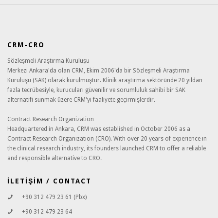
CRM-CRO
Sözleşmeli Araştırma Kuruluşu
Merkezi Ankara'da olan CRM, Ekim 2006'da bir Sözleşmeli Araştırma
Kuruluşu (SAK) olarak kurulmuştur. Klinik araştırma sektöründe 20 yıldan
fazla tecrübesiyle, kurucuları güvenilir ve sorumluluk sahibi bir SAK
alternatifi sunmak üzere CRM'yi faaliyete geçirmişlerdir.
Contract Research Organization
Headquartered in Ankara, CRM was established in October 2006 as a
Contract Research Organization (CRO). With over 20 years of experience in
the clinical research industry, its founders launched CRM to offer a reliable
and responsible alternative to CRO.
İLETİŞİM / CONTACT
+90 312 479 23 61 (Pbx)
+90 312 479 23 64