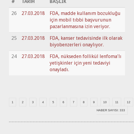
#
TARİH
BAŞLIK
26
27.03.2018
FDA, madde kullanım bozukluğu
için mobil tıbbi başvurunun
pazarlanmasına izin veriyor.
25
27.03.2018
FDA, kanser tedavisinde ilk olarak
biyobenzerleri onaylıyor.
24
27.03.2018
FDA, nükseden follikül lenfoma'lı
yetişkinler için yeni tedaviyi
onayladı.
1
2
3
4
5
6
7
8
9
10
11
12
HABER SAYISI: 333