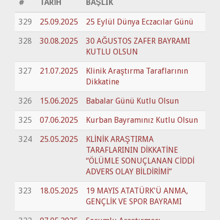
#
TARİH
BAŞLIK
329
25.09.2025
25 Eylül Dünya Eczacılar Günü
328
30.08.2025
30 AĞUSTOS ZAFER BAYRAMI
KUTLU OLSUN
327
21.07.2025
Klinik Araştırma Taraflarının
Dikkatine
326
15.06.2025
Babalar Günü Kutlu Olsun
325
07.06.2025
Kurban Bayramınız Kutlu Olsun
324
25.05.2025
KLİNİK ARAŞTIRMA
TARAFLARININ DİKKATİNE
“ÖLÜMLE SONUÇLANAN CİDDİ
ADVERS OLAY BİLDİRİMİ”
323
18.05.2025
19 MAYIS ATATÜRK'Ü ANMA,
GENÇLİK VE SPOR BAYRAMI