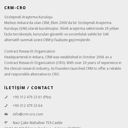
CRM-CRO
Sözleşmeli Araştırma Kuruluşu
Merkezi Ankara'da olan CRM, Ekim 2006'da bir Sözleşmeli Araştırma
Kuruluşu (SAK) olarak kurulmuştur. Klinik araştırma sektöründe 20 yıldan
fazla tecrübesiyle, kurucuları güvenilir ve sorumluluk sahibi bir SAK
alternatifi sunmak üzere CRM'yi faaliyete geçirmişlerdir.
Contract Research Organization
Headquartered in Ankara, CRM was established in October 2006 as a
Contract Research Organization (CRO). With over 20 years of experience in
the clinical research industry, its founders launched CRM to offer a reliable
and responsible alternative to CRO.
İLETİŞİM / CONTACT
+90 312 479 23 61 (Pbx)
+90 312 479 23 64
info@crm-cro.com
Naci Çakır Mahallesi 759.Cadde