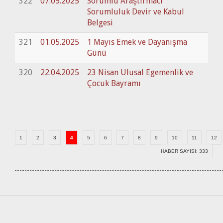
322
07.05.2025
Sorumlu Araştırmacı
Sorumluluk Devir ve Kabul
Belgesi
321
01.05.2025
1 Mayıs Emek ve Dayanışma
Günü
320
22.04.2025
23 Nisan Ulusal Egemenlik ve
Çocuk Bayramı
1
2
3
4
5
6
7
8
9
10
11
12
HABER SAYISI: 333