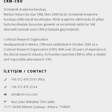
CRM-CRO
Sözleşmeli Araştırma Kuruluşu
Merkezi Ankara'da olan CRM, Ekim 2006'da bir Sözleşmeli Araştırma
Kuruluşu (SAK) olarak kurulmuştur. Klinik araştırma sektöründe 20 yıldan
fazla tecrübesiyle, kurucuları güvenilir ve sorumluluk sahibi bir SAK
alternatifi sunmak üzere CRM'yi faaliyete geçirmişlerdir.
Contract Research Organization
Headquartered in Ankara, CRM was established in October 2006 as a
Contract Research Organization (CRO). With over 20 years of experience in
the clinical research industry, its founders launched CRM to offer a reliable
and responsible alternative to CRO.
İLETİŞİM / CONTACT
+90 312 479 23 61 (Pbx)
+90 312 479 23 64
info@crm-cro.com
Naci Çakır Mahallesi 759.Cadde
11/11 06450 Dikmen Çankaya - Ankara / TURKEY