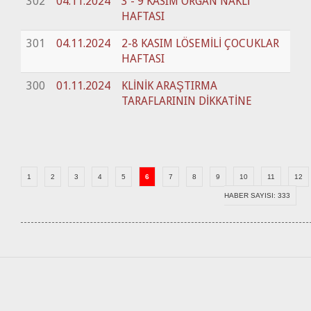
302
04.11.2024
3 - 9 KASIM ORGAN NAKLİ
HAFTASI
301
04.11.2024
2-8 KASIM LÖSEMİLİ ÇOCUKLAR
HAFTASI
300
01.11.2024
KLİNİK ARAŞTIRMA
TARAFLARININ DİKKATİNE
1
2
3
4
5
6
7
8
9
10
11
12
HABER SAYISI: 333