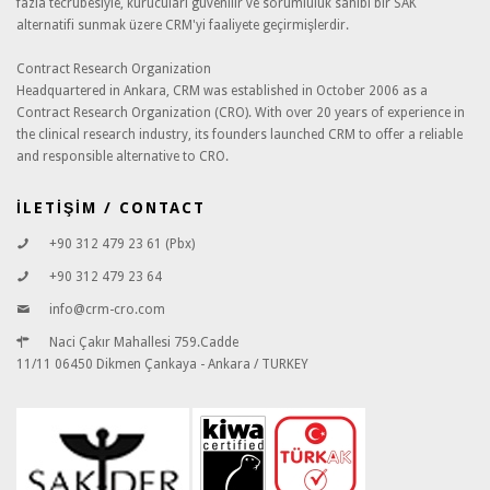
fazla tecrübesiyle, kurucuları güvenilir ve sorumluluk sahibi bir SAK
alternatifi sunmak üzere CRM'yi faaliyete geçirmişlerdir.
Contract Research Organization
Headquartered in Ankara, CRM was established in October 2006 as a
Contract Research Organization (CRO). With over 20 years of experience in
the clinical research industry, its founders launched CRM to offer a reliable
and responsible alternative to CRO.
İLETİŞİM / CONTACT
+90 312 479 23 61 (Pbx)
+90 312 479 23 64
info@crm-cro.com
Naci Çakır Mahallesi 759.Cadde
11/11 06450 Dikmen Çankaya - Ankara / TURKEY